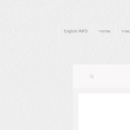
וויר
אודותיי
English INFO