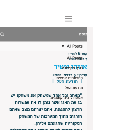
פוסט
All Posts
קצר & לעניין
All Posts
7 בנוב׳ 2022
איזהו עשיר
נגיף הקורונה
עודכן:
3 בדצמ׳ 2022
התפתחות אישית
|  תודעת העל  | 
תודעת העל
"מאחר וכל אחד שמשחק את משחקו יש 
אסטרולוגיה קוסמית
בו את האגו אשר נותן לו את אפשרות 
הרצון להתפתח, אתם יצרתם מצב שאתם 
חורגים מתוך המערכות של המשחק 
המקוריות שהגעתם אליהן. 