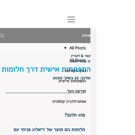
פוסט
All Posts
קצר & לעניין
All Posts
17 במאי 2020
התפתחות אישית דרך חלומות
נגיף הקורונה
עודכן:
22 באוק׳ 2020
התפתחות אישית
תודעת העל
אסטרולוגיה קוסמית
מהו חלום?
חלומות הם תוצר של דיאלוג פנימי עם 