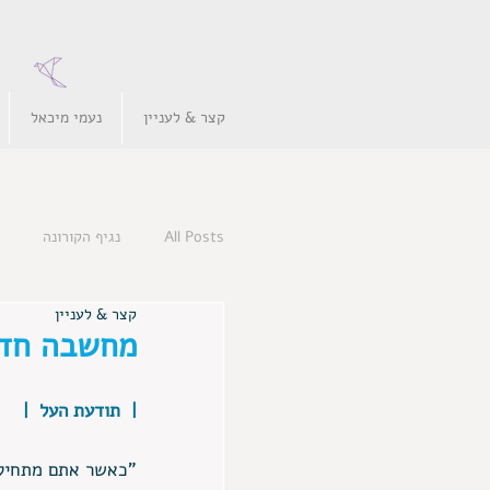
קצר & לעניין
נעמי מיכאל
All Posts
נגיף הקורונה
קצר & לעניין
מחשבה חד
|  תודעת העל  | 
"כאשר אתם מתחילי