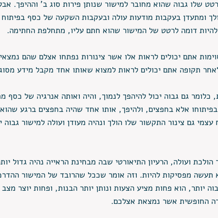
ט שלו גבוה שהוא מחובר למישור שנותן פירות סוג ב' וההיפך. אבל
לך ומתעדן בעקבות מודעות עולה ובעקבות השקעה של כסף בפיתוח 
להיות דומה לרטט של המישור שהוא חתם עליו, מתחלפת החתימה. 
ימות אתם יכולים לראות אלו אשר צינורות נפתחו אצלם שהם נמצאי
אחר תקופה אתם יכולים לראות למצוא שאותו אחד מקבל מידע מסוג 
, כלומר גם גבוה יכול להיהפך לנמוך, והיה ואותה אנרגיה של כסף מ
פיתוחו אלא בחפצים, ולהיפך, אותו אחד שהיה בחפצים ברגע שהוא
עצמי גם צינור התקשור שלו הולך ונהיה מעודן ועולה למישור גבוה י
ולכת ועולה, הרעיון התיאורטי שבה מבחינת הראייה נהיה גדול יותר 
 תעשה מפסיקות להיות. וזה אומר שככל שהרובד של המישור ההדרכ
וה יותר, הוא פחות מציע הצעות ונותן יותר הבנות, ופחות יוצר מצב
רה החופשית אשר נמצאת אצלכם. 