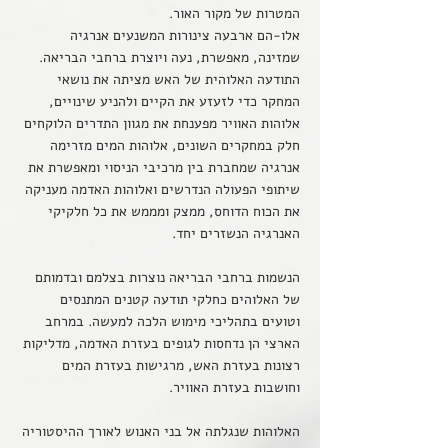
המטרות של מקור האור.
אלו-הם ארבעה צינורות המשנעים אנרגיה
שמזינה, מאפשרת, נעה ויוצרת ברחבי הבריאה.
התודעה האלוהית של האש מציתה את נושאי
המחקר כדי לזעזע את הקיים ולהניע שינויים,
אלוהות האוויר מפענחת את מגוון התדרים הלוקחים
חלק במחקרים השונים, אלוהות המים מזרימה
אנרגיה שמחברת בין מרכיבי הניסוי ומאפשרת את
שיתופי הפעולה הנדרשים ואלוהות האדמה מעניקה
את הכוח הדוחס, ממצק ומממש את כל חלקיקי
האנרגיה הנשזרים יחד.
הנשמות ברחבי הבריאה נוצרות בצלמם ובדמותם
של האלוהים כחלקי תודעה קטנים המתנסים
וטועים בתהליכי מימוש הלכה למעשה. במרחב
הארצי הן נדחסות לגופים בעזרת האדמה, מדליקות
רצונות בעזרת האש, מרגישות בעזרת המים
וחושבות בעזרת האוויר.
האלוהות שנגלתה אל בני האנוש לאורך ההיסטוריה