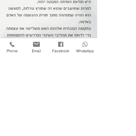
היא תודעת האדמה המכונה יהוה.
למרות שחושבים שהוא זה שחורץ גורלות, למעשה
הוא הוויה שמתהווה מתוך חווית ההגשמה של האדם
באדמה.
בתקופה הנוכחית אלוהות האש משליטה את עצמתה
כדי לדחוף את תהליכי השינוי הנדרשים להתפתחות
הבריאה. היא פועלת על חלקי התודעה של כל בני
האדם ומעוררת רצון עז לעצמאות וחדשנות.
Phone
Email
Facebook
WhatsApp
אלו שנאחזים בתודעת האדמה מוצאים את עצמם
בקונפליקט בין הכוח המייצב של האדמה לכוח
האש המחדש.
הקרקע היציבה והמסגרות הרגשיות שהתבססו
בעזרת יהוה, מזדעזעות ומתפרקות בעזרת אלינוס
ומתוך הכאוס הבלתי נמנע יתהווה סדר חדש
המבוסס על יצירה חדשה וקידמה.