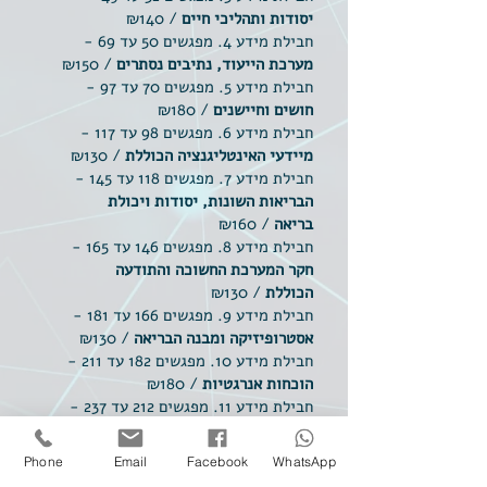
יסודות ותהליכי חיים
/
₪140
​חבילת מידע 4. מפגשים 50 עד 69 -
מערכת הייעוד, נתיבים נסתרים
/
₪150
​חבילת מידע 5. מפגשים 70 עד 97 -
חושים וחיישנים
/
₪180
​חבילת מידע 6. מפגשים 98 עד 117 -
מיידעי האינטליגנציה הכוללת
/
₪130
​חבילת מידע 7. מפגשים 118 עד 145 -
הבריאות השונות, יסודות ויכולת
בריאה
/
₪160
​חבילת מידע 8. מפגשים 146 עד 165 -
חקר המערכת החשוכה והתודעה
הכוללת
/
₪130
​חבילת מידע 9. מפגשים 166 עד 181 -
אסטרופיזיקה ומבנה הבריאה
/
₪130
​חבילת מידע 10. מפגשים 182 עד 211 -
הוכחות אנרגטיות
/
₪180
​חבילת מידע 11. מפגשים 212 עד 237 -
יכולת מימוש ויכולת שיבוש
/
₪170
​חבילת מידע 12. מפגשים 238 עד 269 -
Phone
Email
Facebook
WhatsApp
חושים עילאיים, מפתחות, העם