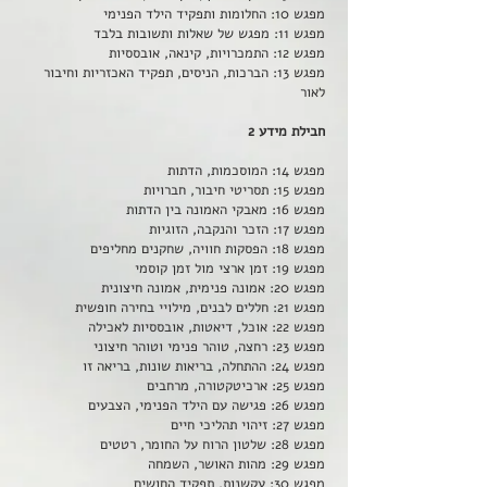
מפגש 10: החלומות ותפקיד הילד הפנימי
מפגש 11: מפגש של שאלות ותשובות בלבד
מפגש 12: התמכרויות, קינאה, אובססיות
מפגש 13: הברכות, הניסים, תפקיד האכזריות וחיבור
לאור
חבילת מידע 2
מפגש 14: המוסכמות, הדתות
מפגש 15: תסריטי חיבור, חברויות
מפגש 16: מאבקי האמונה בין הדתות
מפגש 17: הזכר והנקבה, הזוגיות
מפגש 18: הפסקות חוויה, שחקנים מחליפים
מפגש 19: זמן ארצי מול זמן קוסמי
מפגש 20: אמונה פנימית, אמונה חיצונית
מפגש 21: חללים לבנים, מילויי בחירה חופשית
מפגש 22: אוכל, דיאטות, אובססיות לאכילה
מפגש 23: רחצה, טוהר פנימי וטוהר חיצוני
מפגש 24: ההתחלה, בריאות שונות, בריאה זו
מפגש 25: ארכיטקטורה, מרחבים
מפגש 26: פגישה עם הילד הפנימי, הצבעים
מפגש 27: זיהוי תהליכי חיים
מפגש 28: שלטון הרוח על החומר, רטטים
מפגש 29: מהות האושר, השמחה
מפגש 30: עקשנות, תפקיד החושים