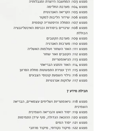
מפגש 103: המחשבה היוצרת ומגבלותיה
מפגש 104: מערכת החלימה
מפגש 105: הקריאה האנרגטית
מפגש 106: שידור הליבות למקור
מפגש 107: התחלה והיסטוריה קוסמית
מפגש 108: שינויים ביסודות וכניסת האינטליגנציה
הכוללת
מפגש 109: מערכת הקטבים
מפגש 110: מערכות האנרגיה
מפגש 111: האור השחור ועולמות האשליה
מפגש 112: הקטבים ואור שחור
מפגש 113: הגיאומטריות
מפגש 114: האור והתנע הבריאתי
מפגש 115: דרך עצירת התפשטות מחלת הסרטן
מפגש 116: גילוי השפעת קונוסי הצבעים
מפגש 117: עלוקות אנרגטיות
חבילת מידע 7
מפגש 118: גיאומטריות ושליחים עצמאיים, הבריאה
השמינית
מפגש 119: יסוד האש והבריאה השמינית
מפגש 120: ההונאה הגדולה, סוף עידן התמימות
מפגש 121: יסוד המים
מפגש 122: מיקוד נקודתי, מיקוד מרחבי