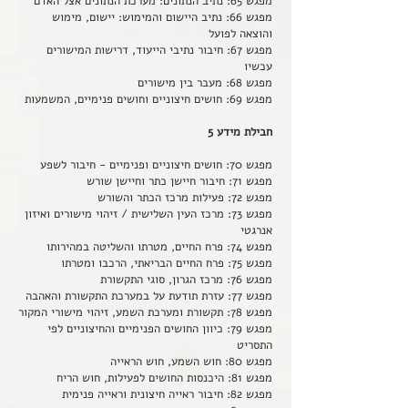
מפגש 65: נתיב הנתונים: מערכת הנתונים אצל האדם
מפגש 66: נתיב היישום והמימוש: יישום, מימוש
והוצאה לפועל
מפגש 67: חיבור נתיבי הייעוד, דרישות המישורים
עכשיו
מפגש 68: מעבר בין מישורים
מפגש 69: חושים חיצוניים וחושים פנימיים, המשמעות
חבילת מידע 5
מפגש 70: חושים חיצוניים ופנימיים - חיבור לשפע
מפגש 71: חיבור חיישן כתר וחיישן שורש
מפגש 72: פעילות מרכז הכתר והשורש
מפגש 73: מרכז העין השלישית / זיהוי מישורים ואיזון
אנרגטי
מפגש 74: פרח החיים, מטרתו והשליטה במהירותו
מפגש 75: פרח החיים הבריאתי, הרכבו ומטרתו
מפגש 76: מרכז הגרון, סוגי התקשורת
מפגש 77: עזרת תודעת על במערכת התקשורת והאהבה
מפגש 78: תקשורת ומערכת השמע, זיהוי מישורי המקור
מפגש 79: כיוון החושים הפנימיים והחיצוניים לפי
התסריט
מפגש 80: חוש השמע, חוש הראייה
מפגש 81: היכנסות החושים לפעילות, חוש הריח
מפגש 82: חיבור ראייה חיצונית וראייה פנימית