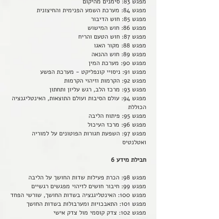
מפגש 83: סימנים מהיקום
מפגש 84: מערכת השמע הפנימית והחיצונית
מפגש 85: חוש הדיבור
מפגש 86: חוש המישוש
מפגש 87: חוש הטעם והריח
מפגש 88: מקור האגו
מפגש 89: חוש ההנאה
מפגש 90: מערכת המין
מפגש 91: ניסויי קונפליקט - מערכת הפשע
מפגש 92: הקרמות וזיהוי הקרמות
מפגש 93: מרכז הלב, רגש עליון ותחתון
מפגש 94: עולם הסיבות ועולם התוצאות, האינטליגנציה
הכוללת
מפגש 95: פיתוח הליבה
מפגש 96: מרכז העיכול
מפגש 97: השפעת חגורות הפוטונים על למוריה
ואטלנטיס
חבילת מידע 6
מפגש 98: הכרת פעילות שדות החושך על הליבה
מפגש 99: חיבור חושים לזיהוי מפגשים רגשיים
מפגש 100: האינטליגנציה בשדות החושך, שורשי הפחד
מפגש 101: התאבכויות ומערבולות בשדות החושך
מפגש 102: צדק קוסמי מול צדק אישי