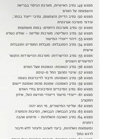
מפגש 49: נתיב האישיות, מערכת הניסוי בבריאה
והשפעתה על האדם
מפגש 50: נתיב הדיוק והצמצום, נתיבי ייעוד בכתר,
עודפי משיכה אנרגטית
מפגש 51: נתיב מערכות היחסים: במות משותפות
מפגש 52: נתיב השליטה: מערכות שליטה - שולט נשלט
מפגש 53: זיהוי ייעודי המישור
מפגש 54: נתיב המוגבלות: מגבלות התסריט ומוגבלות
אישית
מפגש 55: נתיב ההישרדות: מערכות ההישרדות והקשר
למישורים השונים
מפגש 56: נתיב הגאונות: הגאונות אצל האדם
מפגש 57: שינוי ומהפך החל מ-2012
מפגש 58: נתיב האמהות: חיבור לזיכרונות נשמה
מפגש 59: נתיב האמונה: אמונת מהות ואמונת יישום
מפגש 60: נתיב הסיכויים והסיכונים בחיי האדם
מפגש 61: ייעודי מישור וייעודי תודעת העל, איזון
התקציב
מפגש 62: שליטי המישורים, מי הוא יהוה
מפגש 63: נתיב הנבואה: הנבואה, הסיבות והמטרה
מפגש 64: נתיב האהבה והאלוהות - מימוש אהבה
רוחנית
ומשמעות האלוהות, כיצד לאהוב ולעזור ללא חיבור
לרגש נמוך