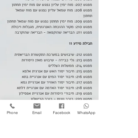
מפגש 207: מוח ימין עליון נפגש עם מוח ימין תחתון
מפגש 208: מוח שמאל עליון נפגש עם מוח שמאל
תחתון
מפגש 209: מוח ימין תחתון נפגש עם מוח שמאל תחתון
מפגש 210: מקור ההוכחה האנרגטית, מגבלות ויכולת
מפגש 211: הבריאה שהוקפאה - הבריאה שהוקרבה
חבילת מידע 11
מפגש 212: שיבושים במערכת התקשורת הבריאתית
מפגש 213: גלי כבידה - שיבוש מאזן היסודות
מפגש 214: ממשלות הצללים
מפגש 215: חיבור יסוד האש עם אנרגית אלפא
מפגש 216: חיבור יסוד המים עם אנרגיית בתא
מפגש 217: חיבור יסוד האוויר עם אנרגיית גמא
מפגש 218: חיבור יסוד האדמה עם אנרגיית דלתא
מפגש 219: חיבורי היסודות עם אנרגיית אפסילון
מפגש 220: כוכב וונוס - כוכב הכישלון
מפגש 221: הניסיונות להאט את מהלך הבריאה
מפגש 222: מסעות ארוכי טווח של האינטליגנציה
Phone
Email
Facebook
WhatsApp
הכוללת
מפגש 223: מסע חקר יסוד האדמה
מפגש 224: תקופת העוצמה ותקופת החולשה
מפגש 225: קו ההתפתחות
מפגש 226: מניפת ההתפתחות