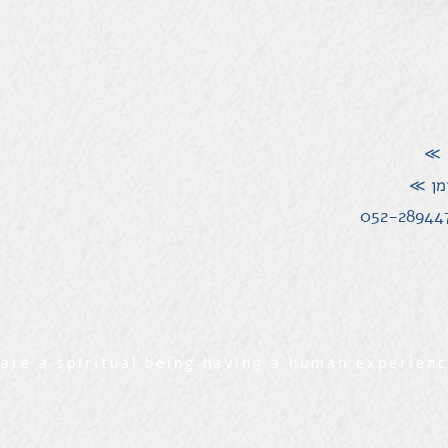
≫
מן
≫
are a spiritual being having a human experien