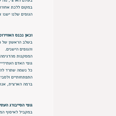
בעולם הארצי, מה 
במקום ללכת אחורה 
הגופים שלנו ישנו 
וכאן נכנס האווירוס
בשלב הראשון של הו
והגופים הישנים.
המסקנות מהדגימה 
גופי האדם העתידיים
כל נשמה שתרד להת
התפתחותיים ולסביב
ברמה הארצית, אנחנו נזהה שה DNA מתחיל להשתנות מד
גופי הסייבורג העתיד
במקביל לאיסוף המיד