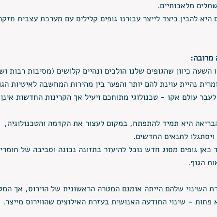
ושתלים מלאכותיים. 
היא להבין כיצד לייצר עבורנו גופים קלילים עם מערכת עצבית חזקה 
 מרובה:
ו השעה כיוון שהגופים שלנו הולכים ונהיים קלושים (מסיבות רבות ושו
רית נהיית עוינת להם יותר והפער בין מהירות המחשבה לאיטיות הגוף
בר עולם אקו - טכנולוגי מתוחכם ויעיל אך הקרינות החדשות אינן
הבריאה היא תמיד להתפתח, במקום לעצור את הקדמה והטכנולוגיה,  
 ויסתגלו לתנאים החדשים. 
 כאן גופים מסוג חדש נוכל להיעזר בתזונה נכונה וסביבה של חומרים
ת הגוף. 
ת השינוי שלהם הייתה אומנם המטרה הראשונית של הוירוס, אך המט
פחות - שינוי התודעה האנושית בעזרת האילוצים שהווירוס מייצר. 