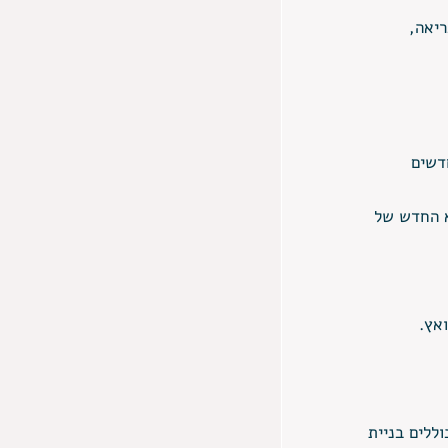
יאה, 
דשים 
א החדש של 
ללים בניית 