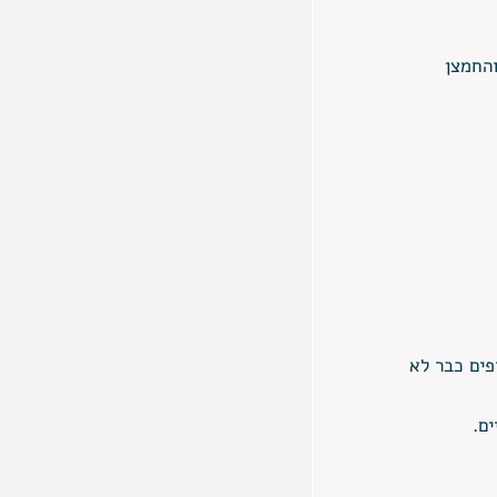
החמצן 
פים כבר לא 
ם.