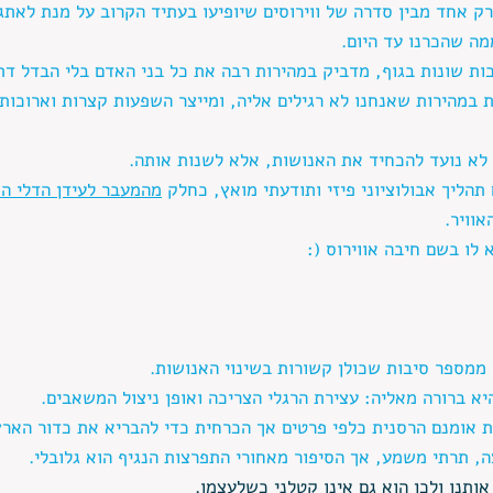
 רק אחד מבין סדרה של ווירוסים שיופיעו בעתיד הקרוב על מנת לאתג
מה שהכרנו עד היום.
כות שונות בגוף, מדביק במהירות רבה את כל בני האדם בלי הבדל דת 
ת במהירות שאנחנו לא רגילים אליה, ומייצר השפעות קצרות וארוכות
 לא נועד להכחיד את האנושות, אלא לשנות אותה.
תהליך אבולוציוני פיזי ותודעתי מואץ, כחלק 
מהמעבר לעידן הדלי ה
וויר.  
לו בשם חיבה אווירוס (:
 ממספר סיבות שכולן קשורות בשינוי האנושות.
יא ברורה מאליה: עצירת הרגלי הצריכה ואופן ניצול המשאבים.
ת אומנם הרסנית כלפי פרטים אך הכרחית כדי להבריא את כדור הארץ
ה, תרתי משמע, אך הסיפור מאחורי התפרצות הנגיף הוא גלובלי.
ותנו ולכן הוא גם אינו קטלני כשלעצמו.